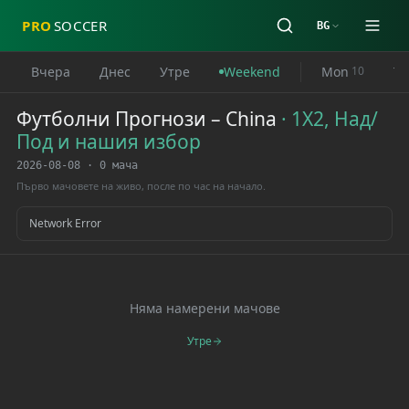
PRO
SOCCER
BG
Вчера
Днес
Утре
Weekend
Mon
Tu
10
Футболни Прогнози
–
China
·
1X2, Над/
Под и нашия избор
2026-08-08
·
0 мача
Първо мачовете на живо, после по час на начало.
Network Error
Няма намерени мачове
Утре