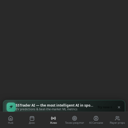
SSTrader AI — the most intelligent AI in sports
Try now
EV predictions & beat-the-market ML metrics
Hub
Днес
Живо
Точен резултат
AI Сигнали
Player props