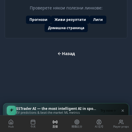
Проверете някои полезни линкове:
Прогнози
Живи резултати
Лиги
Домашна страница
Назад
SSTrader AI — the most intelligent AI in sports
Try now
EV predictions & beat-the-market ML metrics
Hub
今天
直播
精确比分
AI 信号
Player props