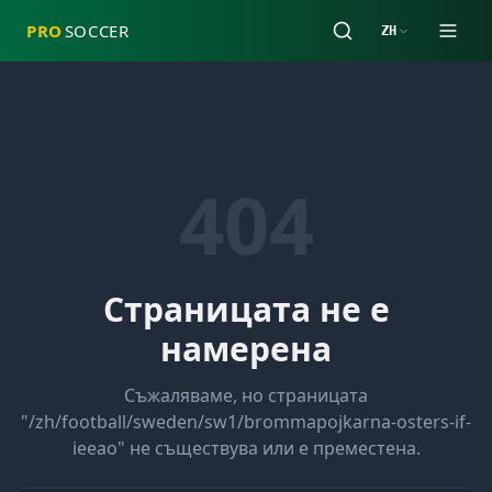
PRO
SOCCER
ZH
404
Страницата не е
намерена
Съжаляваме, но страницата
"
/zh/football/sweden/sw1/brommapojkarna-osters-if-
ieeao
" не съществува или е преместена.