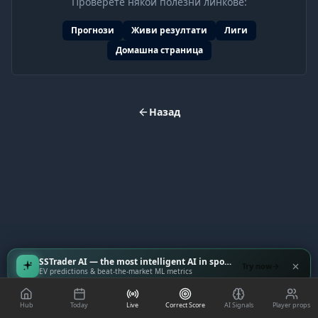
Проверете някои полезни линкове:
Прогнози
Живи резултати
Лиги
Домашна страница
Назад
SSTrader AI — the most intelligent AI in sports
Try now
EV predictions & beat-the-market ML metrics
Hub
Today
Live
Correct Score
AI Signals
Player props