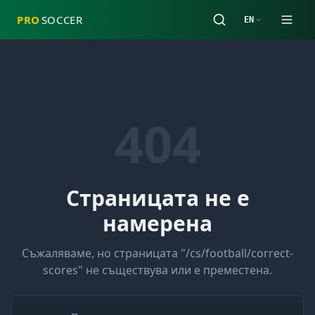
PRO
SOCCER
EN
404
Страницата не е
намерена
Съжаляваме, но страницата "
/cs/football/correct-
scores
" не съществува или е преместена.