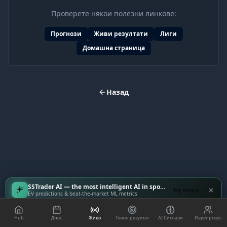
Проверете някои полезни линкове:
Прогнози
Живи резултати
Лиги
Домашна страница
Назад
SSTrader AI — the most intelligent AI in sports
Try now
EV predictions & beat-the-market ML metrics
Hub
Днес
Живо
Точен резултат
AI Сигнали
Player props