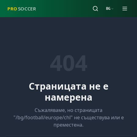
PRO
SOCCER
BG
404
Страницата не е
намерена
Съжаляваме, но страницата
"
/bg/football/europe/chl
" не съществува или е
преместена.