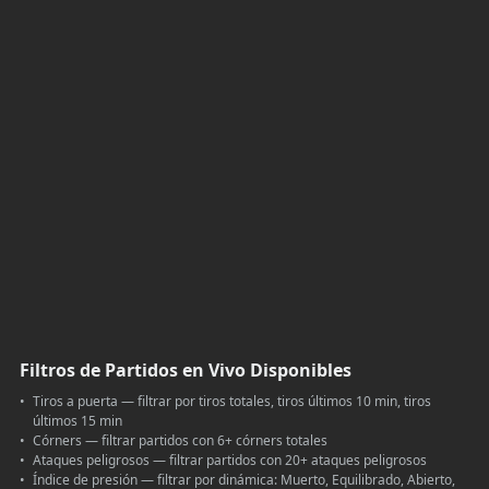
Filtros de Partidos en Vivo Disponibles
•
Tiros a puerta — filtrar por tiros totales, tiros últimos 10 min, tiros
últimos 15 min
•
Córners — filtrar partidos con 6+ córners totales
•
Ataques peligrosos — filtrar partidos con 20+ ataques peligrosos
•
Índice de presión — filtrar por dinámica: Muerto, Equilibrado, Abierto,