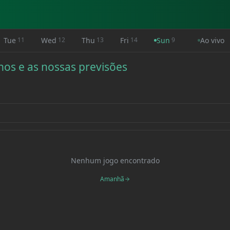
Tue
Wed
Thu
Fri
Sun
Ao vivo
11
12
13
14
9
os e as nossas previsões
Nenhum jogo encontrado
Amanhã