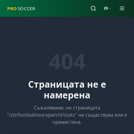
PRO
SOCCER
ZH
404
Страницата не е
намерена
Съжаляваме, но страницата
"
/zh/football/europe/chl/stats
" не съществува или е
преместена.