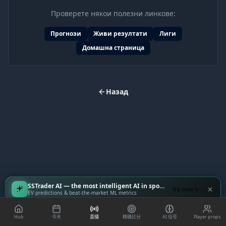
Проверете някои полезни линкове:
Прогнози
Живи резултати
Лиги
Домашна страница
Назад
SSTrader AI — the most intelligent AI in sports
Try now
EV predictions & beat-the-market ML metrics
Hub
今天
直播
精确比分
AI 信号
Player props