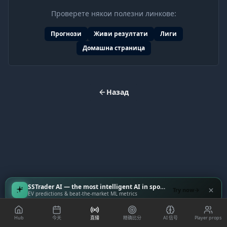
Проверете някои полезни линкове:
Прогнози
Живи резултати
Лиги
Домашна страница
Назад
SSTrader AI — the most intelligent AI in sports
Try now
EV predictions & beat-the-market ML metrics
Hub
今天
直播
精确比分
AI 信号
Player props