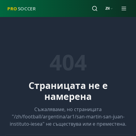
PRO
SOCCER
ZH
404
Страницата не е
намерена
Съжаляваме, но страницата
"
/zh/football/argentina/ar1/san-martin-san-juan-
instituto-iesea
" не съществува или е преместена.