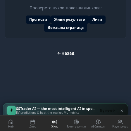
Проверете някои полезни линкове:
Прогнози
Живи резултати
Лиги
Домашна страница
Назад
SSTrader AI — the most intelligent AI in sports
Try now
EV predictions & beat-the-market ML metrics
Hub
Днес
Живо
Точен резултат
AI Сигнали
Player props