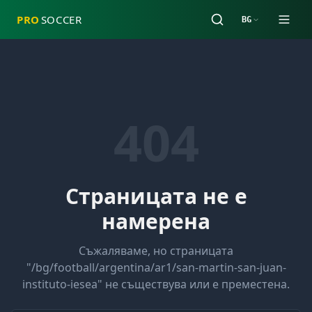
PRO
SOCCER
BG
404
Страницата не е
намерена
Съжаляваме, но страницата
"
/bg/football/argentina/ar1/san-martin-san-juan-
instituto-iesea
" не съществува или е преместена.