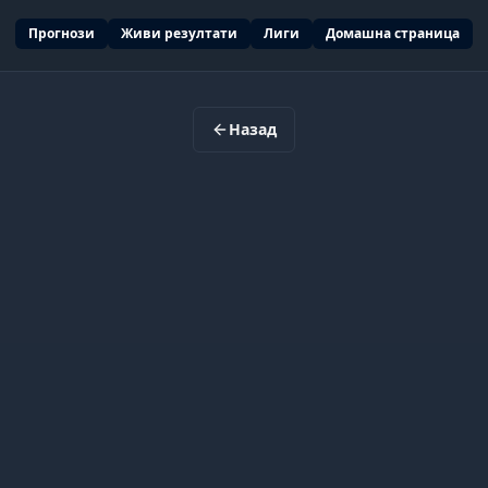
Прогнози
Живи резултати
Лиги
Домашна страница
Назад